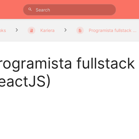
oks
Kariera
Programista fullstack ...
rogramista fullstack
eactJS)