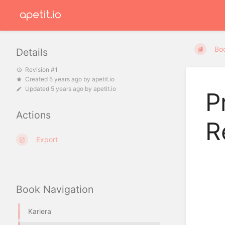
Bo
Details
Revision #1
Created
5 years ago
by
apetit.io
Updated
5 years ago
by
apetit.io
P
Actions
R
Export
Book Navigation
Kariera