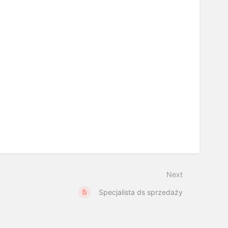
Next
Specjalista ds sprzedaży