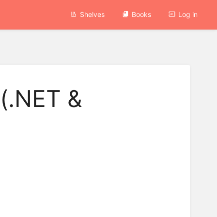
Shelves
Books
Log in
 (.NET &